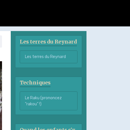
Les terres du Reynard
Les terres du Reynard
Techniques
Le Raku (prononcez
"rakou" !)
Quand les enfants s'y